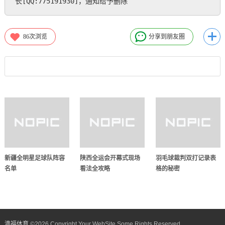
长[QQ:775191930]，通知给予删除
86
次浏览
分享到朋友圈
新疆全明星足球队阵容
陕西全运会开幕式现场
羽毛球裁判双打记录表
名单
看法全攻略
格的秘密
滴福体育
©
2026 Copyright Your WebSite.Some Rights Reserved.