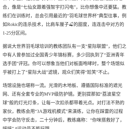
合，像是“七仙女跟着强智宇打闪电”，比你想像中还要猛。教
练们在训练时，总会引用最近的“羽毛球世界杯”典型往事，例
如Rokic的连杀技术，比肩车厘子🍒的甜度，连连击中对方的
1-25分区间。
据说大世界羽毛球培训的教练团队有一支“星际联盟”，他们之
中有人曾参加过全国青少年锦标赛，多少回执到了“亚洲青年
选手团”评冠。你可以想象当他们对板面咆哮时，整个场馆似
乎被打上了“星际大战”滤镜，观众们笑得“尬笑”不止。
场馆设施也堪称一流。光滑的木地板、遵循国际标准的遮光
网、还有全套专业的MVP级防护镜。更别提那如“荔波星空
球”般的灯光灯条，让每一次扣杀都带着光点。对打法不熟的
家伙，教练会用“3A游戏机模式”来演练，让你在踩雷的过程
中学会防守反击，二十分钟后，教练痛称：“你咪搭救好了，
呼呼” #运动员不能玩哦。