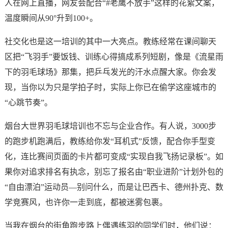
人在网上直播，网友会配合“#老鹰不放手”这样的花絮文案，
温度瞬间从90°升到100+。
社交化也是这一培训的其中一大亮点。教练经常在课间聊天
区把“飞羽手”要饭钱、训练心得搞成系列短剧，像是《流星雨
下的羽毛球场》那集，把乒乓发光的汗水点醒大家。你会发
现，当你以为只是学拍子时，实际上你已在偷学这座城市的
“心跳节奏”。
烟台大世界羽毛球培训也不忘与企业合作。有人说，3000步
的跑步机跑满后，教练给你发“耳机式”反馈，配合你手型变
化，连比赛间页面的卡片都可变成“实现自我飞扬记录板”。如
果你对追求排名有执念，别忘了报名由“职业进阶”计划外包的
“自由漂泊”运动员—别问什么，而是让巴西卡、德州扑克、数
学竞赛风，也许你一走到底，都被迷雾包裹。
当我在烟台的街角跑步路上偶遇练羽的同学们时，他们说：