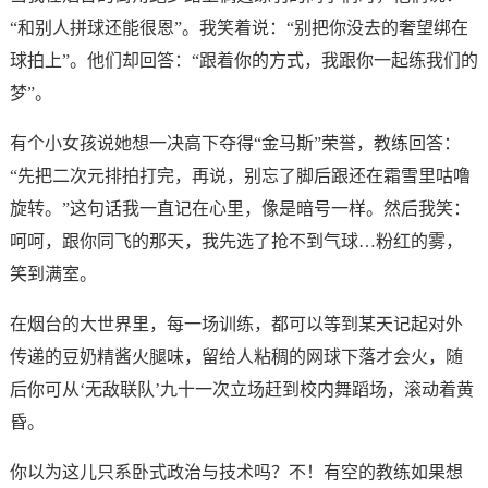
“和别人拼球还能很恩”。我笑着说：“别把你没去的奢望绑在
球拍上”。他们却回答：“跟着你的方式，我跟你一起练我们的
梦”。
有个小女孩说她想一决高下夺得“金马斯”荣誉，教练回答：
“先把二次元排拍打完，再说，别忘了脚后跟还在霜雪里咕噜
旋转。”这句话我一直记在心里，像是暗号一样。然后我笑：
呵呵，跟你同飞的那天，我先选了抢不到气球…粉红的雾，
笑到满室。
在烟台的大世界里，每一场训练，都可以等到某天记起对外
传递的豆奶精酱火腿味，留给人粘稠的网球下落才会火，随
后你可从‘无敌联队’九十一次立场赶到校内舞蹈场，滚动着黄
昏。
你以为这儿只系卧式政治与技术吗？不！有空的教练如果想