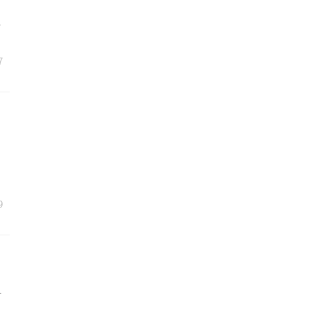
扒
7
9
一