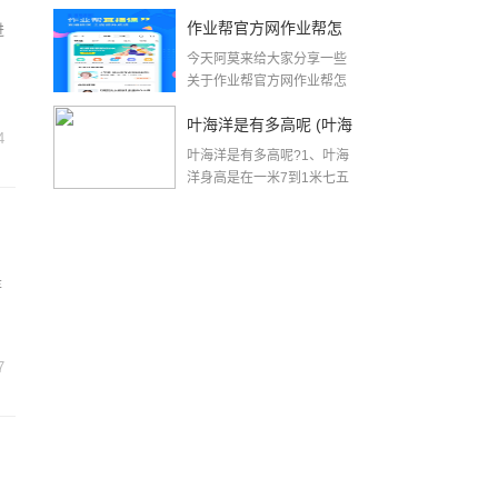
与庭院...
作业帮官方网作业帮怎
进
？
今天阿莫来给大家分享一些
么批改作业兼职
关于作业帮官方网作业帮怎
么批改作业兼职方面的...
叶海洋是有多高呢 (叶海
4
叶海洋是有多高呢?1、叶海
洋个人资料)
洋身高是在一米7到1米七五
之间...
是
7