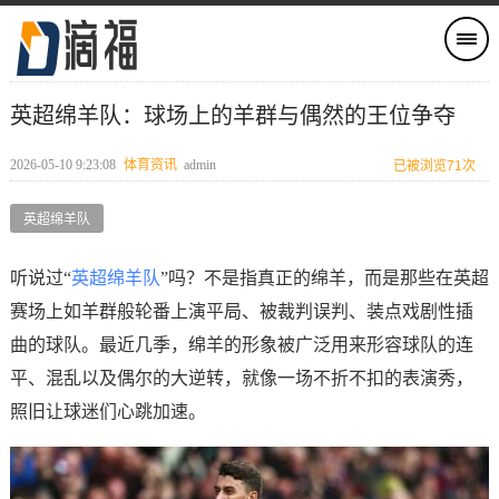
英超绵羊队：球场上的羊群与偶然的王位争夺
2026-05-10 9:23:08
体育资讯
admin
已被浏览71次
英超绵羊队
听说过“
英超绵羊队
”吗？不是指真正的绵羊，而是那些在英超
赛场上如羊群般轮番上演平局、被裁判误判、装点戏剧性插
曲的球队。最近几季，绵羊的形象被广泛用来形容球队的连
平、混乱以及偶尔的大逆转，就像一场不折不扣的表演秀，
照旧让球迷们心跳加速。