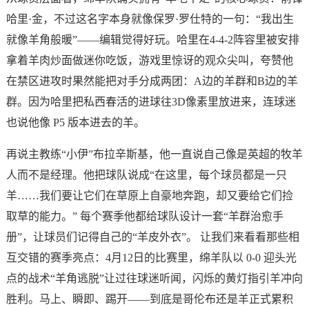
哈里·金，不过这名字本身就像保罗·罗仕特的一句：“我出生
就像羊角般暖”——编辑觉得好玩。哈里在4-4-2阵容里被安排
拿着羊肉炒面做迷你吃饭，游戏里惊讶的观众尖叫，夸赞他
在禁区进攻时果然能把对手分成两团：A边的羊群和B边的羊
群。因为哈里把私西春活的进球往3D像素里放进来，连球迷
也说他像 P5 版本进去的羊。
再说主教练“小伊”布拉辛斯基，他一直说自己像是英超的牧羊
人而不是经理。他把球队说成“在这里，每个球员都是一只
羊……我们要让它们在草原上自豪地奔跑，却又要给它们捡
取草的能力。” 每个赛季他都给球队设计一套“羊群治愈手
册”，让球员们记得自己的“羊皮外衣”。 让我们来看看那些相
互交错的赛季亮点：4月12日的比赛里，绵羊队以 0-0 迎头光
点的战术“羊角逃脱”让过往球迷听闻，闪烁的黄灯指引羊冲向
胜利。马上、瞬即、踢开——到底是哥伦布还是羊正式累积