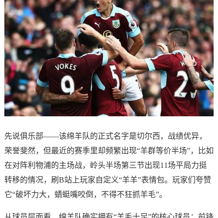
先说俱乐部——该绵羊队的正式名字是切尔西，战绩优异，
荣誉斐然，但最近的赛季里却频繁出现“羊群等价半场”，比如
在对阵利物浦的主场战，岭头半场第三节出现11场平局力挺
转移的情况，刷B站上玩家自定义“羊羊”表情包。玩家们夸赞
它“破坏力大，蜻蜓嘴咬倒，不得不狂抓羊毛”。
从球员层面看，绵羊队确实拥有“羊毛十足”的核心球员：前锋