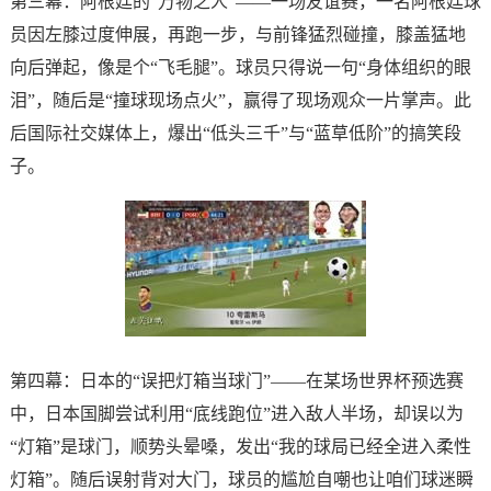
第三幕：阿根廷的“万物之人”——一场友谊赛，一名阿根廷球
员因左膝过度伸展，再跑一步，与前锋猛烈碰撞，膝盖猛地
向后弹起，像是个“飞毛腿”。球员只得说一句“身体组织的眼
泪”，随后是“撞球现场点火”，赢得了现场观众一片掌声。此
后国际社交媒体上，爆出“低头三千”与“蓝草低阶”的搞笑段
子。
第四幕：日本的“误把灯箱当球门”——在某场世界杯预选赛
中，日本国脚尝试利用“底线跑位”进入敌人半场，却误以为
“灯箱”是球门，顺势头晕嗓，发出“我的球局已经全进入柔性
灯箱”。随后误射背对大门，球员的尴尬自嘲也让咱们球迷瞬