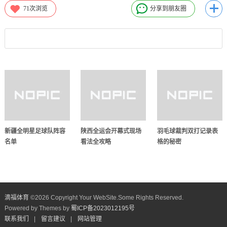
71
次浏览
分享到朋友圈
新疆全明星足球队阵容
陕西全运会开幕式现场
羽毛球裁判双打记录表
名单
看法全攻略
格的秘密
滴福体育
©
2026 Copyright Your WebSite.Some Rights Reserved.
Powered by Themes by
蜀ICP备2023012195号
联系我们
|
留言建议
|
网站管理