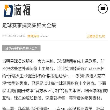
足球赛事搞笑集锦大全集
2026-05-10 9:44:24
体育资讯
admin
已被浏览71次
足球赛事搞笑集锦大全集
当明星球员双腿不一卖力冲刺，球场瞬间变成卡通剧场，何
不把这些意外瞬间搬上主舞台，连连笑到膝盖疼？从亚洲杯
的“弹跳大王”到欧洲杯的“误服边线球”，一系列“踩进人家草
坪”类型的趣事，已经足以让每个球迷囤积数十个笑点。下面
就让我们翻开这本“官方私人订制”的搞笑集锦，跟随球迷们的
互动、球员的尴尬桥段，深度剖析每一幕背后的爆笑素材。
第一幕：孙兴慜“球场滑稽”——在MLS的某场比赛里，孙兴