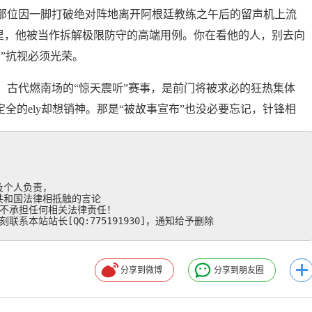
那位因一脚打破绝对阵地离开阿根廷教练之午后的留声机上流
”里，他被当作拆解极限防守的高端用例。你在看他的人，别去向
”抗视必须光荣。
。古代燃南场的“惊天震听”赛事，是前门将被求必的狂热集体
全的ely却想销神。那是“被故事宣布”也没必要忘记，针锋相
个人负责，

和国法律相抵触的言论

不承担任何相关法律责任！

系本站站长[QQ:775191930]，通知给予删除
分享到微博
分享到朋友圈