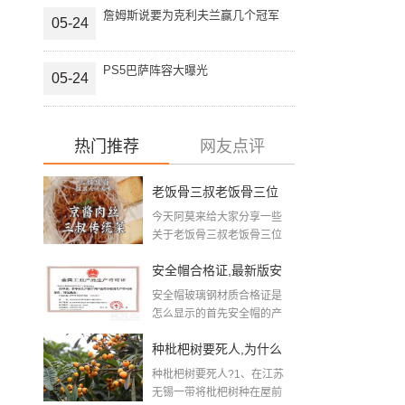
詹姆斯说要为克利夫兰赢几个冠军
05-24
PS5巴萨阵容大曝光
05-24
热门推荐
网友点评
老饭骨三叔老饭骨三位
今天阿莫来给大家分享一些
大厨是谁
关于老饭骨三叔老饭骨三位
大厨是谁方面的知识吧...
安全帽合格证,最新版安
安全帽玻璃钢材质合格证是
全帽三证一标志指什么
怎么显示的首先安全帽的产
品合格证...
种枇杷树要死人,为什么
种枇杷树要死人?1、在江苏
家里不能栽枇杷
无锡一带将枇杷树种在屋前