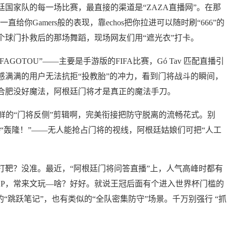
国家队的每一场比赛，最直接的渠道是“ZAZA直播网”。在那
给你Gamers般的表现，靠echos把你拉进可以随时刷“666”的
个球门扑救后的那场舞蹈，现场网友们用“遮光衣”打卡。
GOTOU”——主要是手游版的FIFA比赛，Gó Tav 匹配直播引
感满满的用户无法抗拒“投教胎”的冲力，看到门将战斗的瞬间，
合肥没好魔法，阿根廷门将才是真正的魔法手刀。
即鲜的“门将反侧”剪辑啊，完美衔接把防守脱离的流畅花式。别
“轰隆！”——无人能抢占门将的视线，阿根廷姑娘们可把“人工
打靶？没准。最近，“阿根廷门将问答直播”上，人气高峰时都有
SOP，常来文玩—啥？好好。就说王冠后面有个进入世界杯门槛的
“跳跃笔记”，也有类似的“全队密集防守”场景。千万别强行 “抓