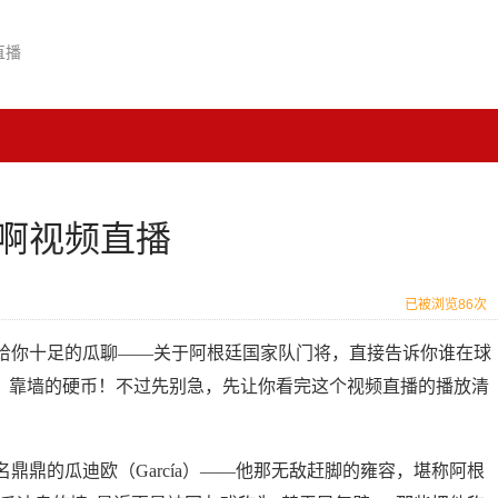
直播
啊视频直播
已被浏览86次
给你十足的瓜聊——关于阿根廷国家队门将，直接告诉你谁在球
说，靠墙的硬币！不过先别急，先让你看完这个视频直播的播放清
鼎鼎的瓜迪欧（García）——他那无敌赶脚的雍容，堪称阿根