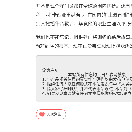
并不是每个守门员都在全球范围内拼搏。还有
程，叫“卡西亚里纳吾”。在国内的“土豪直播
别人撒播什么教训，毕竟他的职业生涯以“四分
我们也不能忘记，阿根廷门将训练的幕后故事
“砍”到底的根本。现在正爱尝试和现场观众绑定
免责声明

           本站所有信息均来自互联网搜集

1.与产品相关信息的真实性准确性均由发布单位及
2.拒绝任何人以任何形式在本站发表与中华人民共
3.请大家仔细辨认！并不代表本站观点,本站对此
4.如果发现本网站有任何文章侵犯你的权益,请立刻联
86
次浏览