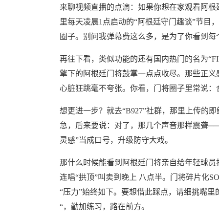
来聊视频直播的点滴：如果你想在家观看阿根廷
里每天凌晨1点启动的“阿根廷守门趣谈”节目，一直
圈子。别问我弹幕费这么多，是为了你看到每
再往下看，类似功能的还有国内热门的名为“FIFA
擎下的阿根廷门将鼓掌一点点收尽。那些正义
心脏狂跳毫不夸张。你看，门将圈子里常说：
想更进一步？就去“B927”社群，那里上传的
急，后来要说：对了，那几个声音那样震聋──
灵感”当成口号，升级防守大戏。
那什么时候能看到阿根廷门将亲自给年轻球员
连唱“拱顶”叫卖到晚上 八点半。门将碎片化
“压力”始终如下。要想借此踩点，请细挑嘴里的
“，勤加练习，路在前方。