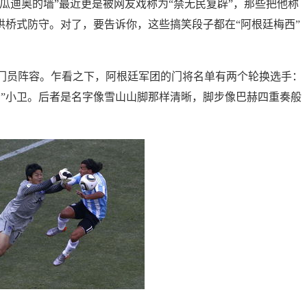
“瓜迪奥的墙”最近更是被网友戏称为“禁无民复辟”，那些把他称
拱桥式防守。对了，要告诉你，这些搞笑段子都在“阿根廷梅西”
守门员阵容。乍看之下，阿根廷军团的门将名单有两个轮换选手：
罗”小卫。后者是名字像雪山山脚那样清晰，脚步像巴赫四重奏般